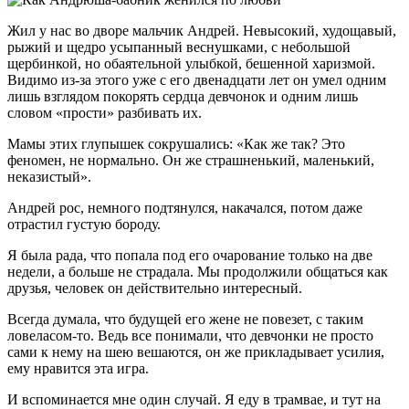
Жил у нас во дворе мальчик Андрей. Невысокий, худощавый,
рыжий и щедро усыпанный веснушками, с небольшой
щербинкой, но обаятельной улыбкой, бешенной харизмой.
Видимо из-за этого уже с его двенадцати лет он умел одним
лишь взглядом покорять сердца девчонок и одним лишь
словом «прости» разбивать их.
Мамы этих глупышек сокрушались: «Как же так? Это
феномен, не нормально. Он же страшненький, маленький,
неказистый».
Андрей рос, немного подтянулся, накачался, потом даже
отрастил густую бороду.
Я была рада, что попала под его очарование только на две
недели, а больше не страдала. Мы продолжили общаться как
друзья, человек он действительно интересный.
Всегда думала, что будущей его жене не повезет, с таким
ловеласом-то. Ведь все понимали, что девчонки не просто
сами к нему на шею вешаются, он же прикладывает усилия,
ему нравится эта игра.
И вспоминается мне один случай. Я еду в трамвае, и тут на