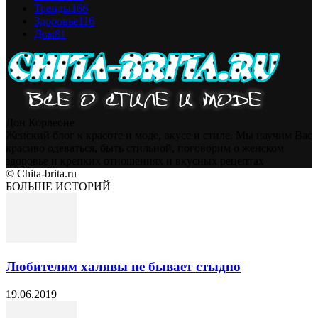
Тренды
166
Здоровье
116
Дом
81
Дон Корлеоне
Женский блог к красоте и моде, вкусе и стиле. Мы научим Вас
красиво одеваться, быть стильной, поговорим о женском
здоровье и крепких отношениях и вкусных рецептах
© Chita-brita.ru
БОЛЬШЕ ИСТОРИЙ
Любителям халявы не бывает стыдно
19.06.2019