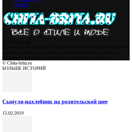
Дом
81
Дон Корлеоне
Женский блог к красоте и моде, вкусе и стиле. Мы научим Вас
красиво одеваться, быть стильной, поговорим о женском
здоровье и крепких отношениях и вкусных рецептах
© Chita-brita.ru
БОЛЬШЕ ИСТОРИЙ
Сынуля-нахлебник на родительской шее
15.02.2019