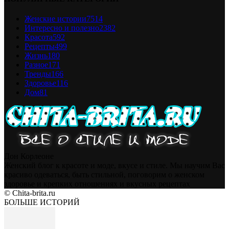
Женские истории
7514
Интересно и полезно
2382
Красота
592
Рецепты
499
Жизнь
180
Разное
171
Тренды
166
Здоровье
116
Дом
81
Дон Корлеоне
Женский блог к красоте и моде, вкусе и стиле. Мы научим Вас
красиво одеваться, быть стильной, поговорим о женском
здоровье и крепких отношениях и вкусных рецептах
© Chita-brita.ru
БОЛЬШЕ ИСТОРИЙ