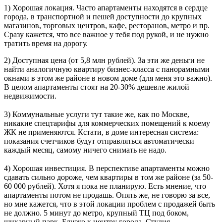
1) Хорошая локация. Часто апартаменты находятся в сердце
города, в транспортной и пешей доступности до крупных
магазинов, торговых центров, кафе, ресторанов, метро и пр.
Сразу кажется, что все важное у тебя под рукой, и не нужно
тратить время на дорогу.
2) Доступная цена (от 5,8 млн рублей). За эти же деньги не
найти аналогичную квартиру бизнес-класса с панорамными
окнами в этом же районе в новом доме (для меня это важно).
В целом апартаменты стоят на 20-30% дешевле жилой
недвижимости.
⠀⠀
3) Коммунальные услуги тут такие же, как по Москве,
никакие спецтарифы для коммерческих помещений к моему
ЖК не применяются. Кстати, в доме интересная система:
показания счетчиков будут отправляться автоматически
каждый месяц, самому ничего снимать не надо.
⠀⠀
4) Хорошая инвестиция. В перспективе апартаменты можно
сдавать сильно дороже, чем квартиры в том же районе (за 50-
60 000 рублей). Хотя я пока не планирую. Есть мнение, что
апартаменты потом не продашь. Опять же, не говорю за все,
но мне кажется, что в этой локации проблем с продажей быть
не должно. 5 минут до метро, крупный ТЦ под боком,
шикарный парк. Близко к центру города. Студия.