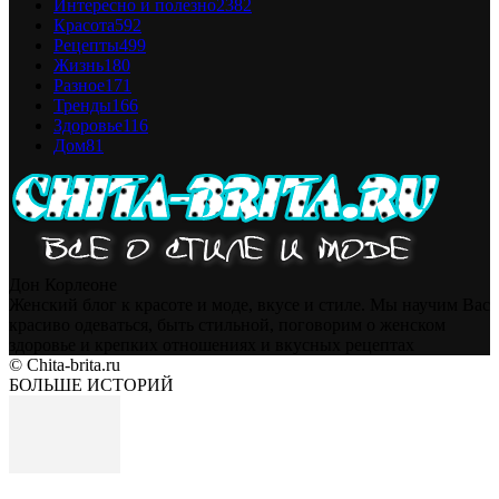
Интересно и полезно
2382
Красота
592
Рецепты
499
Жизнь
180
Разное
171
Тренды
166
Здоровье
116
Дом
81
Дон Корлеоне
Женский блог к красоте и моде, вкусе и стиле. Мы научим Вас
красиво одеваться, быть стильной, поговорим о женском
здоровье и крепких отношениях и вкусных рецептах
© Chita-brita.ru
БОЛЬШЕ ИСТОРИЙ