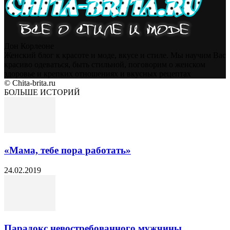
Дон Корлеоне
Женский блог к красоте и моде, вкусе и стиле. Мы научим Вас
красиво одеваться, быть стильной, поговорим о женском
здоровье и крепких отношениях и вкусных рецептах
© Chita-brita.ru
БОЛЬШЕ ИСТОРИЙ
«Мама, тебе пора работать»
24.02.2019
Парадокс невостребованного мужчины