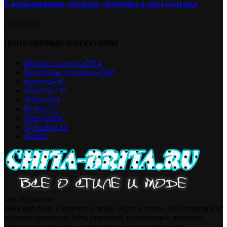
Современные методы лечения алкоголизма
23.02.2025
ПОПУЛЯРНЫЕ КАТЕГОРИИ
Женские истории
7514
Интересно и полезно
2382
Красота
592
Рецепты
499
Жизнь
180
Разное
171
Тренды
166
Здоровье
116
Дом
81
Дон Корлеоне
Женский блог к красоте и моде, вкусе и стиле. Мы научим Вас
красиво одеваться, быть стильной, поговорим о женском
здоровье и крепких отношениях и вкусных рецептах