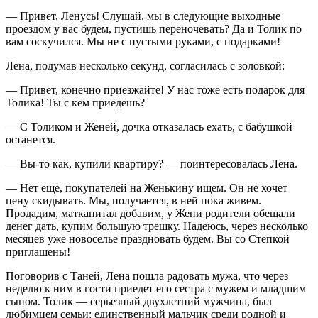
— Привет, Ленусь! Слушай, мы в следующие выходные
проездом у вас будем, пустишь переночевать? Да и Толик по
вам соскучился. Мы не с пустыми руками, с подарками!
Лена, подумав несколько секунд, согласилась с золовкой:
— Привет, конечно приезжайте! У нас тоже есть подарок для
Толика! Ты с кем приедешь?
— С Толиком и Женей, дочка отказалась ехать, с бабушкой
останется.
— Вы-то как, купили квартиру? — поинтересовалась Лена.
— Нет еще, покупателей на Женькину ищем. Он не хочет
цену скидывать. Мы, получается, в ней пока живем.
Продадим, маткапитал добавим, у Жени родители обещали
денег дать, купим большую трешку. Надеюсь, через несколько
месяцев уже новоселье праздновать будем. Вы со Степкой
приглашены!
Поговорив с Таней, Лена пошла радовать мужа, что через
неделю к ним в гости приедет его сестра с мужем и младшим
сыном. Толик — серьезный двухлетний мужчина, был
любимцем семьи: единственный мальчик среди родной и