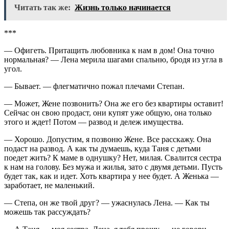
Читать так же:
Жизнь только начинается
***
— Офигеть. Притащить любовника к нам в дом! Она точно
нормальная? — Лена мерила шагами спальню, бродя из угла в
угол.
— Бывает. — флегматично пожал плечами Степан.
— Может, Жене позвонить? Она же его без квартиры оставит!
Сейчас он свою продаст, они купят уже общую, она только
этого и ждет! Потом — развод и дележ имущества.
— Хорошо. Допустим, я позвоню Жене. Все расскажу. Она
подаст на развод. А как ты думаешь, куда Таня с детьми
поедет жить? К маме в однушку? Нет, милая. Свалится сестра
к нам на голову. Без мужа и жилья, зато с двумя детьми. Пусть
будет так, как и идет. Хоть квартира у нее будет. А Женька —
заработает, не маленький.
— Степа, он же твой друг? — ужаснулась Лена. — Как ты
можешь так рассуждать?