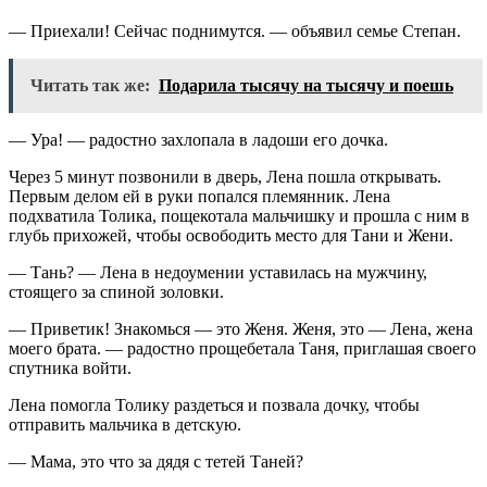
— Приехали! Сейчас поднимутся. — объявил семье Степан.
Читать так же:
Подарила тысячу на тысячу и поешь
— Ура! — радостно захлопала в ладоши его дочка.
Через 5 минут позвонили в дверь, Лена пошла открывать.
Первым делом ей в руки попался племянник. Лена
подхватила Толика, пощекотала мальчишку и прошла с ним в
глубь прихожей, чтобы освободить место для Тани и Жени.
— Тань? — Лена в недоумении уставилась на мужчину,
стоящего за спиной золовки.
— Приветик! Знакомься — это Женя. Женя, это — Лена, жена
моего брата. — радостно прощебетала Таня, приглашая своего
спутника войти.
Лена помогла Толику раздеться и позвала дочку, чтобы
отправить мальчика в детскую.
— Мама, это что за дядя с тетей Таней?