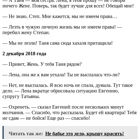
— А Таня — моя сестра. Лена, я тебя прошу — не говори
ничего Жене. Поверь, так будет лучше для всех! Обещай мне!
— Не знаю, Степ. Мне кажется, мы не имеем права…
— Лезть в чужую личную жизнь мы не имеем права! —
перебил жену Степан.
— Мы не лезли! Таня сама сюда хахаля притащила!
2 декабря 2018 года
— Привет, Жень. У тебя Таня рядом?
— Лена, она же к вам уехала! Ты не выспалась что-ли?
— Нет, не выспалась. Я всю ночь не спала, думала. Тут такое
дело. — Лена вкратце обрисовала ситуацию Евгению,
супругу Татьяны.
— Охренеть. — сказал Евгений после нескольких минут
молчания. — Спасибо, что рассказала. Будет ей квартира! Тебя
не сдам — не бойся! Еще раз — спасибо!
Читать так же:
Не бабье это дело, крышу красить!