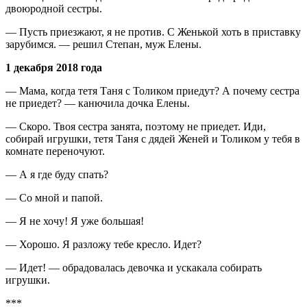
двоюродной сестры.
— Пусть приезжают, я не против. С Женькой хоть в приставку
зарубимся. — решил Степан, муж Елены.
1 декабря 2018 года
— Мама, когда тетя Таня с Толиком приедут? А почему сестра
не приедет? — канючила дочка Елены.
— Скоро. Твоя сестра занята, поэтому не приедет. Иди,
собирай игрушки, тетя Таня с дядей Женей и Толиком у тебя в
комнате переночуют.
— А я где буду спать?
— Со мной и папой.
— Я не хочу! Я уже большая!
— Хорошо. Я разложу тебе кресло. Идет?
— Идет! — обрадовалась девочка и ускакала собирать
игрушки.
***