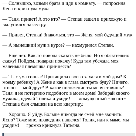
— Солнышко, возьми брата и иди в комнату. — попросила
Лена и крикнула мужа.
— Таня, привет! А это кто? — Степан зашел в прихожую и
вылупился на сестру.
— Привет, Степка! Знакомься, это — Женя, мой будущий муж.
— А нынешний муж в курсе? — нахмурился Степан.
— Еще нет. Как-то повода сказать не было. Но я обязательно
скажу! Пойдем, подарки покажу! Куда там убежала моя
маленькая племяшка-принцесса?
— Ты с ума сошла? Притащила своего хахаля в мой дом? К
моему ребенку! А Жене я как в глаза смотреть буду? Ничего,
что он — мой друг? В какое положение ты меня ставишь?
Таня, я не потерплю подобного в моем доме! Забирай своего
мужика, одевай Толика и уходи! — возмущенный «шепот»
Степана был слышен на всю квартиру.
— Хорошо. Я уйду. Больше никогда не смей мне звонить!
Ясно? Тоже мне, праведник нашелся! Толик, иди к маме, мы
уходим! — громко крикнула Татьяна.