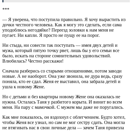
***
— Я уверена, что поступила правильно. Я хочу вырастить из
дочки честного человека. Как я могу это сделать, если сама
уподоблюсь негодяйке? Переезд золовки к нам меня не
пугает. Ни капли. Я просто не пущу ее на порог.
Ни стыда, ни совести так поступать — имея двух детей и
мужа, который пятую точку рвет, лишь бы у его семьи все
было, искать на стороне сомнительных удовольствий.
Влюбилась? Честно расскажи!
Сначала разберись со старыми отношениями, потом заводи
новые. А не наоборот. Она уже звонила, не дура ведь, сразу
поняла, кто ее сдал. Женя ее выставил, она забрала детей и
ушла к новому Жене.
Но с детьми и без квартиры новому Жене она оказалась не
нужна. Осталась Таня у разбитого корыта. И винит во всем
меня. На пару с мамочкой. С мужем мы даже не поругались.
Как мне показалось, он вздохнул с облегчением. Будто хотел,
чтобы Женя все узнал, но сам не мог сестру сдать. Она могла
не втягивать нас в свои личные дела — зачем Таня привезла