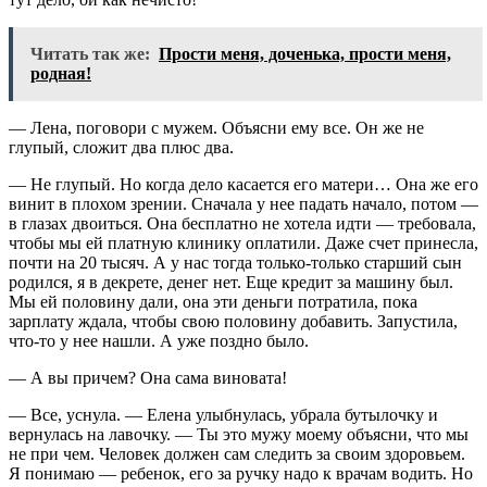
Читать так же:
Прости меня, доченька, прости меня,
родная!
— Лена, поговори с мужем. Объясни ему все. Он же не
глупый, сложит два плюс два.
— Не глупый. Но когда дело касается его матери… Она же его
винит в плохом зрении. Сначала у нее падать начало, потом —
в глазах двоиться. Она бесплатно не хотела идти — требовала,
чтобы мы ей платную клинику оплатили. Даже счет принесла,
почти на 20 тысяч. А у нас тогда только-только старший сын
родился, я в декрете, денег нет. Еще кредит за машину был.
Мы ей половину дали, она эти деньги потратила, пока
зарплату ждала, чтобы свою половину добавить. Запустила,
что-то у нее нашли. А уже поздно было.
— А вы причем? Она сама виновата!
— Все, уснула. — Елена улыбнулась, убрала бутылочку и
вернулась на лавочку. — Ты это мужу моему объясни, что мы
не при чем. Человек должен сам следить за своим здоровьем.
Я понимаю — ребенок, его за ручку надо к врачам водить. Но