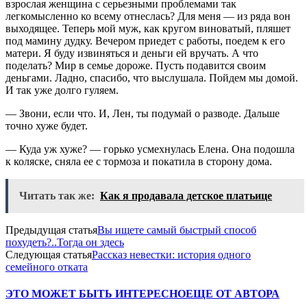
взрослая женщина с серьезными проблемами так
легкомысленно ко всему отнеслась? Для меня — из ряда вон
выходящее. Теперь мой муж, как кругом виноватый, пляшет
под мамину дудку. Вечером приедет с работы, поедем к его
матери. Я буду извиняться и деньги ей вручать. А что
поделать? Мир в семье дороже. Пусть подавится своим
деньгами. Ладно, спасибо, что выслушала. Пойдем мы домой.
И так уже долго гуляем.
— Звони, если что. И, Лен, ты подумай о разводе. Дальше
точно хуже будет.
— Куда уж хуже? — горько усмехнулась Елена. Она подошла
к коляске, сняла ее с тормоза и покатила в сторону дома.
Читать так же:
Как я продавала детское платьице
Предыдущая статья
Вы ищете самый быстрый способ
похудеть?..Тогда он здесь
Следующая статья
Рассказ невестки: история одного
семейного отката
ЭТО МОЖЕТ БЫТЬ ИНТЕРЕСНО
ЕЩЕ ОТ АВТОРА