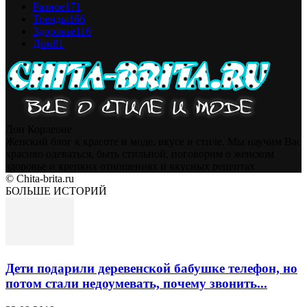
Разное
171
Тренды
166
Здоровье
116
Дом
81
Дон Корлеоне
Женский блог к красоте и моде, вкусе и стиле. Мы научим Вас
красиво одеваться, быть стильной, поговорим о женском
здоровье и крепких отношениях и вкусных рецептах
© Chita-brita.ru
БОЛЬШЕ ИСТОРИЙ
Дети подарили деревенской бабушке телефон, но
потом стали недоумевать, почему звонить...