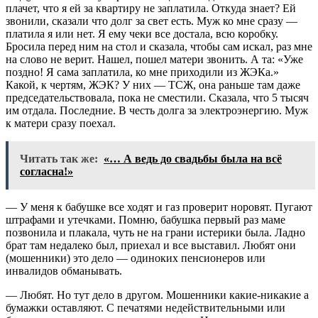
плачет, что я ей за квартиру не заплатила. Откуда знает? Ей
звонили, сказали что долг за свет есть. Муж ко мне сразу —
платила я или нет. Я ему чеки все достала, всю коробку.
Бросила перед ним на стол и сказала, чтобы сам искал, раз мне
на слово не верит. Нашел, пошел матери звонить. А та: «Уже
поздно! Я сама заплатила, ко мне приходили из ЖЭКа.»
Какой, к чертям, ЖЭК? У них — ТСЖ, она раньше там даже
председательствовала, пока не сместили. Сказала, что 5 тысяч
им отдала. Последние. В честь долга за электроэнергию. Муж
к матери сразу поехал.
Читать так же:
«… А ведь до свадьбы была на всё
согласна!»
— У меня к бабушке все ходят и газ проверит норовят. Пугают
штрафами и утечками. Помню, бабушка первый раз маме
позвонила и плакала, чуть не на грани истерики была. Ладно
брат там недалеко был, приехал и все выставил. Любят они
(мошенники) это дело — одиноких пенсионеров или
инвалидов обманывать.
— Любят. Но тут дело в другом. Мошенники какие-никакие а
бумажки оставляют. С печатями недействительными или