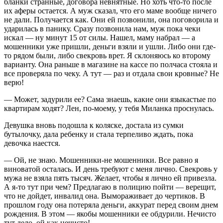
бланки странные, договора невнятные. Но хоть что-то после
их аферы остается. А муж сказал, что его маме вообще ничего
не дали. Получается как. Они ей позвонили, она поговорила и
ударилась в панику. Сразу позвонила нам, муж пока чеки
искал — ну минут 15 от силы. Нашел, маму набрал — а
мошенники уже пришли, деньги взяли и ушли. Либо они где-
то рядом были, либо свекровь врет. Я склоняюсь ко второму
варианту. Она раньше в магазине на кассе по полчаса стояла и
все проверяла по чеку. А тут — раз и отдала свои кровные? Не
верю!
— Может, задурили ее? Сама знаешь, какие они языкастые по
квартирам ходят? Лен, по-моему, у тебя Миланка проснулась.
Девушка вновь подошла к коляске, достала из сумки
бутылочку, дала ребенку и стала терпеливо ждать, пока
девочка наестся.
— Ой, не знаю. Мошенники-не мошенники. Все равно я
виноватой осталась. И день требуют с меня лично. Свекровь у
мужа не взяла пять тысяч. Желает, чтобы я лично ей привезла.
А я-то тут при чем? Предлагаю в полицию пойти — верещит,
что не дойдет, инвалид она. Вымораживает до чертиков. В
прошлом году она потеряла деньги, аккурат перед своим днем
рождения. В этом — якобы мошенники ее обдурили. Нечисто
тут дело, ой как нечисто!