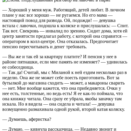
— Хороший у меня муж. Работящий, детей любит. В личном
плане у нас все хорошо — не ругаемся. Но его мама —
настоящий повод для развода. Ой, подожди! — девушка
встала с лавочки, подошла к коляске и прислушалась: — Спит.
Так вот. Свекровь — инвалид по зрению. Сидит дома, хотя ей
центр занятости предлагал работу, с которой она справится —
оператором в колл-центре. Она отказалась. Предпочитает
пенсию пересчитывать и денег требовать.
— Вы же и так ей за квартиру платите? И пенсия у нее в
районе пятнашки, если мне память не изменяет? — удивилась
ее собеседница.
— Так да! Считай, мы с Миланой к ней ездим несколько раз в
неделю. Она же не может себе поесть приготовить. Вот за
бутылкой до магазина сходить — может, а макароны сварить
— нет. Мне вообще кажется, что она прибедняется. Очки у
нее есть, толстенные, но ведь есть! Я ее как-то поймала, что
она книжку читала. Она сразу ее убрала, якобы заначку там
искала. Но я видела — она сидела и читала! — девушка
возмущенно размахивала одной рукой, второй катая коляску.
— Думаешь, аферистка?
— Думаю. — кивнула рассказчица. — Недавно звонит и