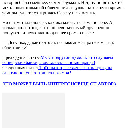
история была смешнее, чем мы думали. Нет, ну понятно, что
мечтающая только об облегчении девушка на какое-то время в
темном туалете ухитрилась Серегу не заметить.
Но и заметила она его, как оказалось, не сама по себе. А
только после того, как наш невозмутимый друг решил
пошутить и неожиданно для нее громко изрек:
— Девушка, давайте что ль познакомимся, раз уж мы так
сблизились?
Предыдущая статья
Мы с подругой думали, что слушаем
байкерские байки, а оказалось – чистая правда!
Следующая статья
Любопытно, все жены так капусту на
салатик покупают или только моя?
ЭТО МОЖЕТ БЫТЬ ИНТЕРЕСНО
ЕЩЕ ОТ АВТОРА