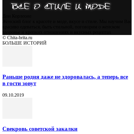
Дон Корлеоне
Женский блог к красоте и моде, вкусе и стиле. Мы научим Вас
красиво одеваться, быть стильной, поговорим о женском
здоровье и крепких отношениях и вкусных рецептах
© Chita-brita.ru
БОЛЬШЕ ИСТОРИЙ
Раньше родня даже не здоровалась, а теперь все
в гости зовут
09.10.2019
Свекровь советской закалки