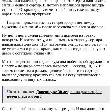
«мальчики налево, девочки направо». Но Серега наш захотел
зайти именно в сортир. И потому направился прямо внутрь
строения. Открыл дверь, исчез за ней, но тут же выглянул
обратно и весело прокричал:
— Пацаны, приколитесь – тут перегородки нет между
мужским и женским! – после чего снова скрылся за дверью.
Ну нет и нет, пожали плечами мы и присели на травку
покурить. И вот тут откуда ни возьмись в сторону сортира
направилась девушка. Причем бежала она довольно резво – и
не успели мы и рта раскрыть, как милое создание юркнуло за
дверь с остатками буквы «Ж».
Мы заинтересованно ждали, куда она побежит, обнаружив там
Серегу – но дверь оставалась закрытой. 5 секунд, 10, 15. И
только после этого раздался девичий визг – и из сортира
вынесло девушку, красную как рак, на бегу путавшуюся в
наполовину натянутых штанах.
Читать так же:
Дочери уже 30 лет, а она даже ещё не
целовалась ни разу
Серега спокойно вышел минуты через две. И оказалось, что