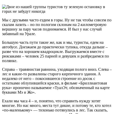
Мы с друзьями часто ездим в горы. Ну не так чтобы совсем по
скалам лазить – но по пологим склонам на 2-километровую
вершину за пару часов поднимаемся. И был у нас случай
забавный на Урале.
Большую часть пути такие же, как и мы, туристы, едем на
автобусе. Доезжаем до практически тупика, откуда дальше –
разве что на хорошем квадроцикле. Выгружаемся вместе с
рюкзаками – человек 25 парней и девушек и разбредаемся по
полянке.
Справа – травянистая равнина, уходящая полого вниз. Слева –
лес и какие-то развалины старого кирпичного здания. А
недалеко от него – покосившееся строение из досок с
остатками облупившейся краски, в фильме «Бриллиантовая
рука» иронично называемое «ТуалЭт, обозначенный на карте
буквами Мэ и Жо».
Ехали мы часа 4 – и, понятно, что справить нужду хотят
многие. Но нас много, места тут дикие, и потому те, кто хотел
«по-маленькому» — тихонько потянулись в лес. Так сказать,