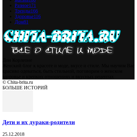
Разное
171
Тренды
166
Здоровье
116
Дом
81
Дон Корлеоне
Женский блог к красоте и моде, вкусе и стиле. Мы научим Вас
красиво одеваться, быть стильной, поговорим о женском
здоровье и крепких отношениях и вкусных рецептах
© Chita-brita.ru
БОЛЬШЕ ИСТОРИЙ
Дети и их дураки-родители
25.12.2018