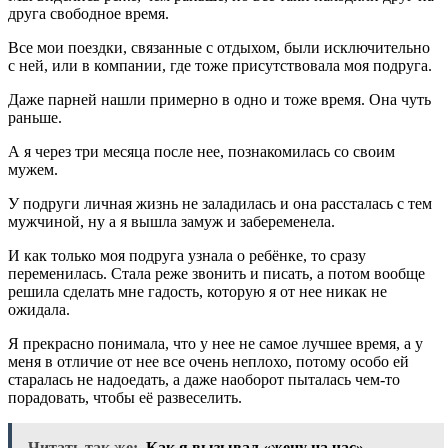
друга свободное время.
Все мои поездки, связанные с отдыхом, были исключительно
с ней, или в компании, где тоже присутствовала моя подруга.
Даже парней нашли примерно в одно и тоже время. Она чуть
раньше.
А я через три месяца после нее, познакомилась со своим
мужем.
У подруги личная жизнь не заладилась и она рассталась с тем
мужчиной, ну а я вышла замуж и забеременела.
И как только моя подруга узнала о ребёнке, то сразу
переменилась. Стала реже звонить и писать, а потом вообще
решила сделать мне гадость, которую я от нее никак не
ожидала.
Я прекрасно понимала, что у нее не самое лучшее время, а у
меня в отличие от нее все очень неплохо, потому особо ей
старалась не надоедать, а даже наоборот пыталась чем-то
порадовать, чтобы её развеселить.
Читать так же:
Как я вызывал «жену на час»