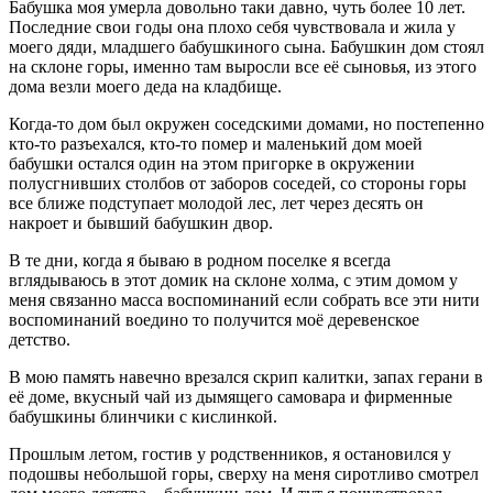
Бабушка моя умерла довольно таки давно, чуть более 10 лет.
Последние свои годы она плохо себя чувствовала и жила у
моего дяди, младшего бабушкиного сына. Бабушкин дом стоял
на склоне горы, именно там выросли все её сыновья, из этого
дома везли моего деда на кладбище.
Когда-то дом был окружен соседскими домами, но постепенно
кто-то разъехался, кто-то помер и маленький дом моей
бабушки остался один на этом пригорке в окружении
полусгнивших столбов от заборов соседей, со стороны горы
все ближе подступает молодой лес, лет через десять он
накроет и бывший бабушкин двор.
В те дни, когда я бываю в родном поселке я всегда
вглядываюсь в этот домик на склоне холма, с этим домом у
меня связанно масса воспоминаний если собрать все эти нити
воспоминаний воедино то получится моё деревенское
детство.
В мою память навечно врезался скрип калитки, запах герани в
её доме, вкусный чай из дымящего самовара и фирменные
бабушкины блинчики с кислинкой.
Прошлым летом, гостив у родственников, я остановился у
подошвы небольшой горы, сверху на меня сиротливо смотрел