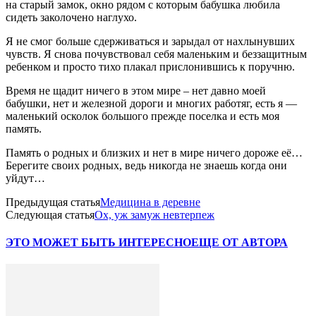
на старый замок, окно рядом с которым бабушка любила
сидеть заколочено наглухо.
Я не смог больше сдерживаться и зарыдал от нахлынувших
чувств. Я снова почувствовал себя маленьким и беззащитным
ребенком и просто тихо плакал прислонившись к поручню.
Время не щадит ничего в этом мире – нет давно моей
бабушки, нет и железной дороги и многих работяг, есть я —
маленький осколок большого прежде поселка и есть моя
память.
Память о родных и близких и нет в мире ничего дороже её…
Берегите своих родных, ведь никогда не знаешь когда они
уйдут…
Предыдущая статья
Медицина в деревне
Следующая статья
Ох, уж замуж невтерпеж
ЭТО МОЖЕТ БЫТЬ ИНТЕРЕСНО
ЕЩЕ ОТ АВТОРА