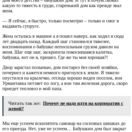
дом моего детства – бабушкин дом. И тут я почувствовал
какую то тяжесть в груди, старенький дом как прежде звал
меня.
— Я сейчас, я быстро, только посмотрю – только и смог я
выдавить супруге.
Жена осталась в машине а я пошел наверх, как ходил я сюда
лет двадцать назад. Каждый шаг становился тяжелее,
воспоминания о бабушке непосильным грузом давили на
меня. Шаг еще шаг, заскрипела покосившаяся калитка,
бабушка, вот он я, пришел. Где же ты моя хорошая?!
Двор зарастал полынью, дом постарел без своей хозяйки,
почернел и кажется немного пригнулся к земле. Я тяжело
опустился на крылечко, отсюда хорошо виден поселок, вон
Урмантавка петляет по логу, а вон там железная дорога, скоро
приедет тепловоз и мой папа.
Читать так же:
Почему не надо идти на корпоратив с
женой?
Мы еще успеем вскипятить самовар на сосновых шишках до
его приезда. Нет, уже не успеем… Бабушкин дом был закрыт