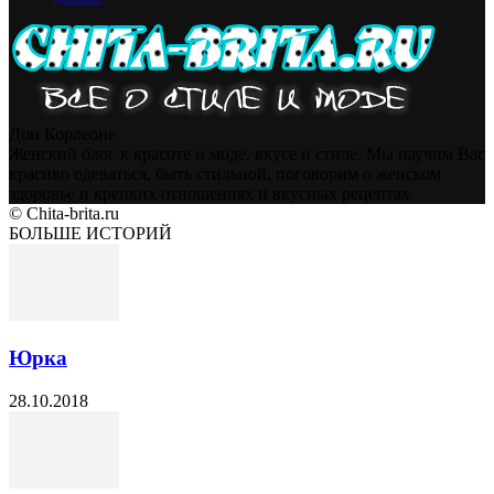
Дон Корлеоне
Женский блог к красоте и моде, вкусе и стиле. Мы научим Вас
красиво одеваться, быть стильной, поговорим о женском
здоровье и крепких отношениях и вкусных рецептах
© Chita-brita.ru
БОЛЬШЕ ИСТОРИЙ
Юрка
28.10.2018