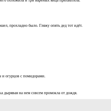
 него положила и три варёных яйца прихватила.
ошел, прохладно было. Гляжу опять дед тот идёт.
ы и огурцов с помидорами.
ка дырявая на нем совсем промокла от дождя.