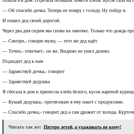
Пошла я в дом. Отрезала большой ломоть хлеба. Кусок сала на
— Ой спасибо дочка. Теперь не помру с голоду. Ну пойду я.
И пошел дед своей дорогой.
Через два дня сидим мы снова на лавочке. Только что дождь пр
— Смотри,- говорю мужу, — этот же дед идёт.
— Точно,- отвечает,- он же. Видимо не ушел далеко.
Подходит дед к нам
— Здравствуй дочка,- говорит
— Здравствуй дедушка
Я сбегала в дом и принесла хлеба белого, кусок вареной куриц
— Кушай дедушка,- протягиваю я ему пакет с продуктами.
— Спасибо дочка,- говорит дед а сам дрожит от холода. Курточ
Читать так же:
Пятеро детей, а ухаживать не кому!