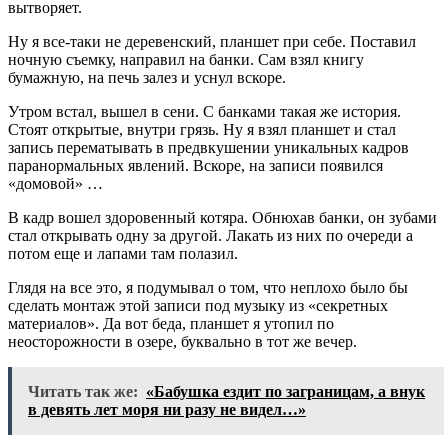
вытворяет.
Ну я все-таки не деревенский, планшет при себе. Поставил
ночную съемку, направил на банки. Сам взял книгу
бумажную, на печь залез и уснул вскоре.
Утром встал, вышел в сени. С банками такая же история.
Стоят открытые, внутри грязь. Ну я взял планшет и стал
запись перематывать в предвкушении уникальных кадров
паранормальных явлений. Вскоре, на записи появился
«домовой» …
В кадр вошел здоровенный котяра. Обнюхав банки, он зубами
стал открывать одну за другой. Лакать из них по очереди а
потом еще и лапами там полазил.
Глядя на все это, я подумывал о том, что неплохо было бы
сделать монтаж этой записи под музыку из «секретных
материалов». Да вот беда, планшет я утопил по
неосторожности в озере, буквально в тот же вечер.
Читать так же:
«Бабушка ездит по заграницам, а внук
в девять лет моря ни разу не видел…»