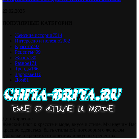
23.02.2025
ПОПУЛЯРНЫЕ КАТЕГОРИИ
Женские истории
7514
Интересно и полезно
2382
Красота
592
Рецепты
499
Жизнь
180
Разное
171
Тренды
166
Здоровье
116
Дом
81
Дон Корлеоне
Женский блог к красоте и моде, вкусе и стиле. Мы научим Вас
красиво одеваться, быть стильной, поговорим о женском
здоровье и крепких отношениях и вкусных рецептах