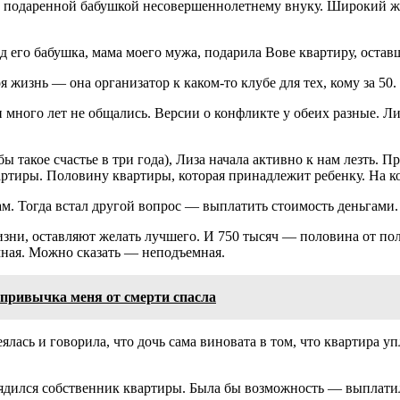
ире, подаренной бабушкой несовершеннолетнему внуку. Широкий 
д его бабушка, мама моего мужа, подарила Вове квартиру, оставш
оя жизнь — она организатор к каком-то клубе для тех, кому за 50.
ного лет не общались. Версии о конфликте у обеих разные. Лиза
бы такое счастье в три года), Лиза начала активно к нам лезть
ртиры. Половину квартиры, которая принадлежит ребенку. На ко
м. Тогда встал другой вопрос — выплатить стоимость деньгами.
жизни, оставляют желать лучшего. И 750 тысяч — половина от по
мная. Можно сказать — неподъемная.
 привычка меня от смерти спасла
ялась и говорила, что дочь сама виновата в том, что квартира уп
рядился собственник квартиры. Была бы возможность — выплати