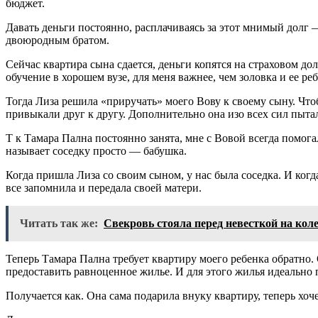
бюджет.
Давать деньги постоянно, расплачиваясь за этот мнимый долг —
двоюродным братом.
Сейчас квартира сына сдается, деньги копятся на страховом д
обучение в хорошем вузе, для меня важнее, чем золовка и ее ре
Тогда Лиза решила «приручать» моего Вову к своему сыну. Чт
привыкали друг к другу. Дополнительно она изо всех сил пытал
Т к Тамара Пална постоянно занята, мне с Вовой всегда помо
называет соседку просто — бабушка.
Когда пришла Лиза со своим сыном, у нас была соседка. И когда
все запомнила и передала своей матери.
Читать так же:
Свекровь стояла перед невесткой на кол
Теперь Тамара Пална требует квартиру моего ребенка обратно. 
предоставить равноценное жилье. И для этого жилья идеально 
Получается как. Она сама подарила внуку квартиру, теперь хоч