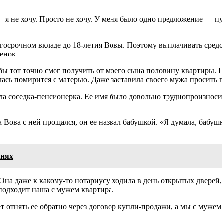
 я не хочу. Просто не хочу. У меня было одно предложение — пус
олгосрочном вкладе до 18-летия Вовы. Поэтому выплачивать сред
бенок.
обы тот точно смог получить от моего сына половину квартиры.
ась помирится с матерью. Даже заставила своего мужа просить п
гала соседка-пенсионерка. Ее имя было довольно труднопроизно
 Вова с ней прощался, он ее назвал бабушкой. «Я думала, бабушк
енях
Она даже к какому-то нотариусу ходила в день открытых дверей, 
подходит наша с мужем квартира.
ет отнять ее обратно через договор купли-продажи, а мы с муже