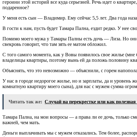
героини этой историй все куда серьезней. Речь идет о кварт
подаренное?
У меня есть сын — Владимир. Ему сейчас 5,5 лет. Два года наза
В гости к нам, пусть будет Тамара Пална, ездит редко. У нее св
Помимо моего мужа у Тамары Палны есть дочь — Лиза. Но они м
свекровь говорит, что там зять ее матом обложил.
С того самого момента, как у Вовы появилось свое жилье (мне 
владелицы квартиры, поэтому вынь ей да положь половину ква
Объяснять, что это невозможно — объяснили, с горем напопола
У нас в городе недорогое жилье, но и зарплаты, да и уровень 
комнатную квартиру моего сына), для нас с мужем сумма огро
Читать так же:
Случай на перекрестке или как полезная
Тамара Пална, на мои вопросы — а права ли ее дочь, только сме
важней, чем мать.
Деньги выплачивать мы с мужем отказались. Тем более, распо