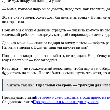
Даже муж покрутил пальцем у виска.
— Мама, головой надо было думать, перед тем, как квартиру да
Ждать она не хочет. Хочет хотя бы деньги за аренду. Но мы не 
полтора года.
Почему мы с мужем должны страдать — платить кому-то из сво
маленький ребенок, нотариус, который сопровождал сделку дар
Да и как можно — сначала подарила внуку, потом — забрать ре
Пална и виновата. Если ей танцули важнее внука?
Подаренная квартира — знак заботы, не отрицаю. Но ребенку н
Будет постарше — поблагодарит.
Квартира — не трехколесный велосипед, чтобы дарить и отбират
буду стоять на своем. После 18-летия сына, пусть что хотят, то 
Читать так же:
Идеальная свекровь — трагедия для нев
Предыдущая статья
Вот зачем нужно рассыпать соль прямо на п
Следующая статья
Про чужой воз и молчаливую трусость