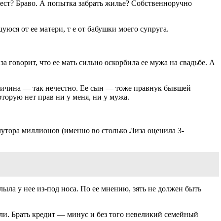
жест? Браво. А попытка забрать жилье? Собственноручно
уюся от ее матери, т е от бабушки моего супруга.
 говорит, что ее мать сильно оскорбила ее мужа на свадьбе. А
. Причина — так нечестно. Ее сын — тоже правнук бывшей
торую нет прав ни у меня, ни у мужа.
лутора миллионов (именно во столько Лиза оценила 3-
лыла у нее из-под носа. По ее мнению, зять не должен быть
ли. Брать кредит — минус и без того невеликий семейный