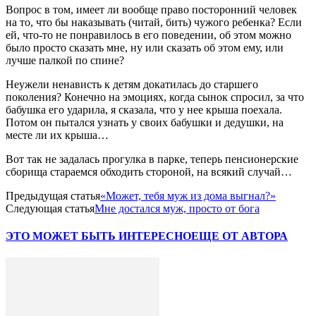
Вопрос в том, имеет ли вообще право посторонний человек
на то, что бы наказывать (читай, бить) чужого ребенка? Если
ей, что-то не понравилось в его поведении, об этом можно
было просто сказать мне, ну или сказать об этом ему, или
лучше палкой по спине?
Неужели ненависть к детям докатилась до старшего
поколения? Конечно на эмоциях, когда сынок спросил, за что
бабушка его ударила, я сказала, что у нее крыша поехала.
Потом он пытался узнать у своих бабушки и дедушки, на
месте ли их крыша…
Вот так не задалась прогулка в парке, теперь пенсионерские
сборища стараемся обходить стороной, на всякий случай…
Предыдущая статья
«Может, тебя муж из дома выгнал?»
Следующая статья
Мне достался муж, просто от бога
ЭТО МОЖЕТ БЫТЬ ИНТЕРЕСНО
ЕЩЕ ОТ АВТОРА