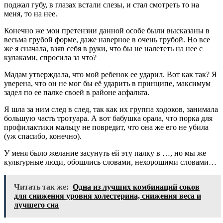
поджал губу, в глазах встали слезы, и стал смотреть то на
меня, то на нее.
Конечно же мои претензии данной особе были высказаны в
весьма грубой форме, даже наверное в очень грубой. Но все
же я сначала, взяв себя в руки, что бы не налететь на нее с
кулаками, спросила за что?
Мадам утверждала, что мой ребенок ее ударил. Вот как так? Я
уверена, что он не мог бы её ударить в принципе, максимум
задел по ее палке своей в районе асфальта.
Я шла за ним след в след, так как их группа ходоков, занимала
большую часть тротуара. А вот бабушка орала, что порка для
профилактики мальцу не повредит, что она же его не убила
(уж спасибо, конечно).
У меня было желание засунуть ей эту палку в …, но мы же
культурные люди, обошлись словами, нехорошими словами…
Читать так же:
Одна из лучших комбинаций соков
для снижения уровня холестерина, снижения веса и
лучшего сна