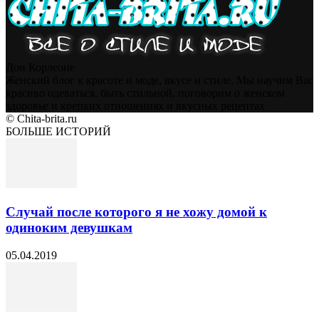
Дон Корлеоне
Женский блог к красоте и моде, вкусе и стиле. Мы научим Вас
красиво одеваться, быть стильной, поговорим о женском
здоровье и крепких отношениях и вкусных рецептах
© Chita-brita.ru
БОЛЬШЕ ИСТОРИЙ
Случай после которого я не хожу домой к
одиноким девушкам
05.04.2019