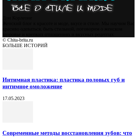
Дон Корлеоне
Женский блог к красоте и моде, вкусе и стиле. Мы научим Вас
красиво одеваться, быть стильной, поговорим о женском
здоровье и крепких отношениях и вкусных рецептах
© Chita-brita.ru
БОЛЬШЕ ИСТОРИЙ
Интимная пластика: пластика половых губ и
интимное омоложение
17.05.2023
Современные методы восстановления зубов: что