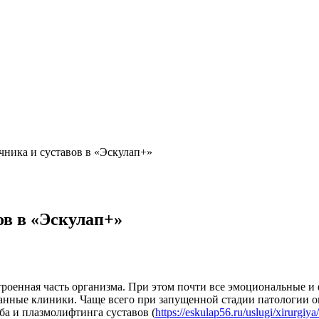
чника и суставов в «Эскулап+»
ов в «Эскулап+»
роенная часть организма. При этом почти все эмоциональные и 
ные клиники. Чаще всего при запущенной стадии патологии опо
ба и плазмолифтинга суставов (
https://eskulap56.ru/uslugi/xirurgiya