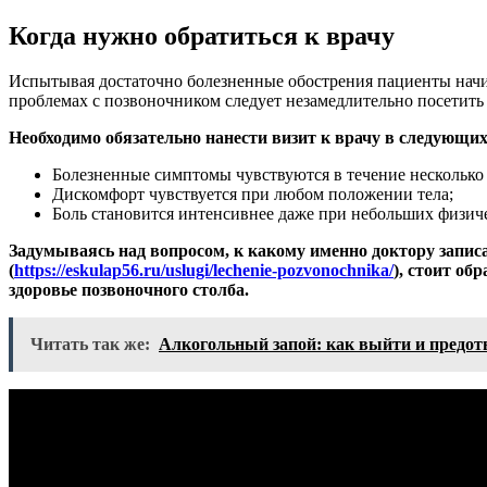
Когда нужно обратиться к врачу
Испытывая достаточно болезненные обострения пациенты начин
проблемах с позвоночником следует незамедлительно посетит
Необходимо обязательно нанести визит к врачу в следующих
Болезненные симптомы чувствуются в течение несколько
Дискомфорт чувствуется при любом положении тела;
Боль становится интенсивнее даже при небольших физиче
Задумываясь над вопросом, к какому именно доктору записа
(
https://eskulap56.ru/uslugi/lechenie-pozvonochnika/
), стоит о
здоровье позвоночного столба.
Читать так же:
Алкогольный запой: как выйти и предот