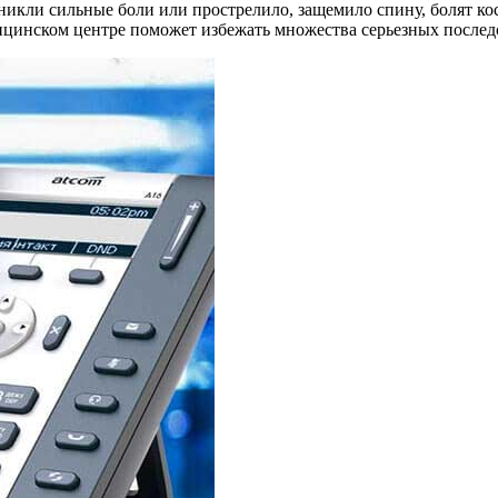
зникли сильные боли или прострелило, защемило спину, болят к
дицинском центре поможет избежать множества серьезных послед