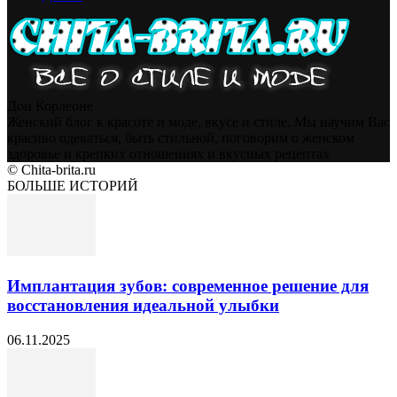
Дон Корлеоне
Женский блог к красоте и моде, вкусе и стиле. Мы научим Вас
красиво одеваться, быть стильной, поговорим о женском
здоровье и крепких отношениях и вкусных рецептах
© Chita-brita.ru
БОЛЬШЕ ИСТОРИЙ
Имплантация зубов: современное решение для
восстановления идеальной улыбки
06.11.2025