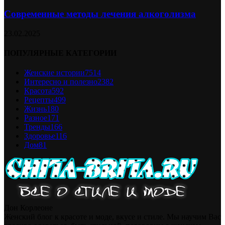
Современные методы лечения алкоголизма
23.02.2025
ПОПУЛЯРНЫЕ КАТЕГОРИИ
Женские истории
7514
Интересно и полезно
2382
Красота
592
Рецепты
499
Жизнь
180
Разное
171
Тренды
166
Здоровье
116
Дом
81
Дон Корлеоне
Женский блог к красоте и моде, вкусе и стиле. Мы научим Вас