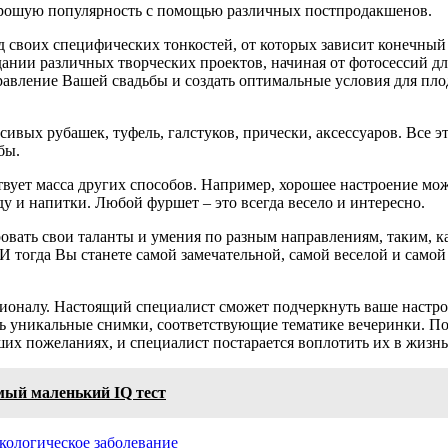
хорошую популярность с помощью различных постпродакшенов.
д своих специфических тонкостей, от которых зависит конечный 
здании различных творческих проектов, начиная от фотосессий д
равление Вашей свадьбы и создать оптимальные условия для пло
вых рубашек, туфель, галстуков, прически, аксессуаров. Все эт
бы.
ствует масса других способов. Например, хорошее настроение м
у и напитки. Любой фуршет – это всегда весело и интересно.
овать свои таланты и умения по разным направлениям, таким, ка
 И тогда Вы станете самой замечательной, самой веселой и самой
ионалу. Настоящий специалист сможет подчеркнуть ваше настро
ать уникальные снимки, соответствующие тематике вечеринки. П
ваших пожеланиях, и специалист постарается воплотить их в жизн
мый маленький IQ тест
кологическое заболевание