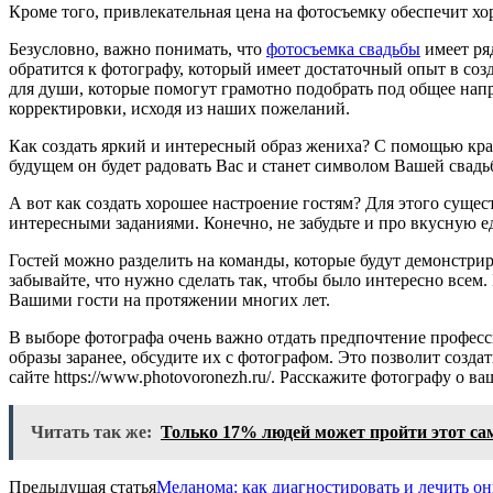
Кроме того, привлекательная цена на фотосъемку обеспечит 
Безусловно, важно понимать, что
фотосъемка свадьбы
имеет ря
обратится к фотографу, который имеет достаточный опыт в со
для души, которые помогут грамотно подобрать под общее нап
корректировки, исходя из наших пожеланий.
Как создать яркий и интересный образ жениха? С помощью краси
будущем он будет радовать Вас и станет символом Вашей свадь
А вот как создать хорошее настроение гостям? Для этого суще
интересными заданиями. Конечно, не забудьте и про вкусную ед
Гостей можно разделить на команды, которые будут демонстрир
забывайте, что нужно сделать так, чтобы было интересно всем.
Вашими гости на протяжении многих лет.
В выборе фотографа очень важно отдать предпочтение професс
образы заранее, обсудите их с фотографом. Это позволит созд
сайте https://www.photovoronezh.ru/. Расскажите фотографу о 
Читать так же:
Только 17% людей может пройти этот са
Предыдущая статья
Меланома: как диагностировать и лечить он