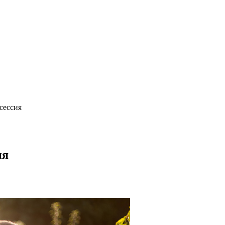
сессия
ия