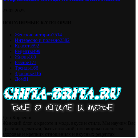
23.02.2025
ПОПУЛЯРНЫЕ КАТЕГОРИИ
Женские истории
7514
Интересно и полезно
2382
Красота
592
Рецепты
499
Жизнь
180
Разное
171
Тренды
166
Здоровье
116
Дом
81
Дон Корлеоне
Женский блог к красоте и моде, вкусе и стиле. Мы научим Вас
красиво одеваться, быть стильной, поговорим о женском
здоровье и крепких отношениях и вкусных рецептах