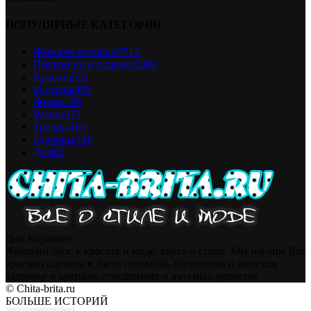
ПОПУЛЯРНЫЕ КАТЕГОРИИ
Женские истории
7514
Интересно и полезно
2382
Красота
592
Рецепты
499
Жизнь
180
Разное
171
Тренды
166
Здоровье
116
Дом
81
Дон Корлеоне
Женский блог к красоте и моде, вкусе и стиле. Мы научим Вас
красиво одеваться, быть стильной, поговорим о женском
здоровье и крепких отношениях и вкусных рецептах
© Chita-brita.ru
БОЛЬШЕ ИСТОРИЙ