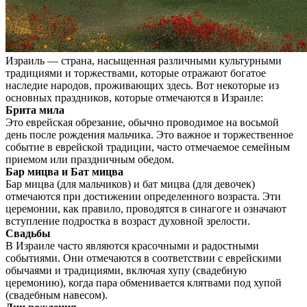
Израиль — страна, насыщенная различными культурными
традициями и торжествами, которые отражают богатое
наследие народов, проживающих здесь. Вот некоторые из
основных праздников, которые отмечаются в Израиле:
Брита мила
Это еврейская обрезание, обычно проводимое на восьмой
день после рождения мальчика. Это важное и торжественное
событие в еврейской традиции, часто отмечаемое семейным
приемом или праздничным обедом.
Бар мицва и Бат мицва
Бар мицва (для мальчиков) и бат мицва (для девочек)
отмечаются при достижении определенного возраста. Эти
церемонии, как правило, проводятся в синагоге и означают
вступление подростка в возраст духовной зрелости.
Свадьбы
В Израиле часто являются красочными и радостными
событиями. Они отмечаются в соответствии с еврейскими
обычаями и традициями, включая хупу (свадебную
церемонию), когда пара обменивается клятвами под хупой
(свадебным навесом).