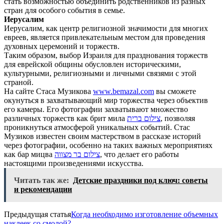
стать возможностью объединить родственников из разных
стран для особого события в семье.
Иерусалим
Иерусалим, как центр религиозной значимости для многих
евреев, является привлекательным местом для проведения
духовных церемоний и торжеств.
Таким образом, выбор Израиля для празднования торжеств
для еврейской общины обусловлен историческими,
культурными, религиозными и личными связями с этой
страной.
На сайте Стаса Музикова
www.bemazal.com
вы сможете
окунуться в захватывающий мир торжества через объектив
его камеры. Его фотографии захватывают множество
различных торжеств как брит мила
צילום ברית
, позволяя
проникнуться атмосферой уникальных событий. Стас
Музиков известен своим мастерством в рассказе историй
через фотографии, особенно на таких важных мероприятиях
как бар мицва
צילום בר מצווה
, что делает его работы
настоящими произведениями искусства.
Читать так же:
Детские праздники под ключ: советы
и рекомендации
Предыдущая статья
Когда необходимо изготовление объемных
наклеек со смолой?