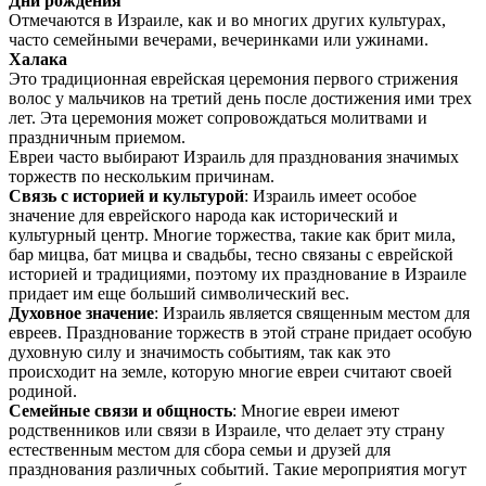
Дни рождения
Отмечаются в Израиле, как и во многих других культурах,
часто семейными вечерами, вечеринками или ужинами.
Халака
Это традиционная еврейская церемония первого стрижения
волос у мальчиков на третий день после достижения ими трех
лет. Эта церемония может сопровождаться молитвами и
праздничным приемом.
Евреи часто выбирают Израиль для празднования значимых
торжеств по нескольким причинам.
Связь с историей и культурой
: Израиль имеет особое
значение для еврейского народа как исторический и
культурный центр. Многие торжества, такие как брит мила,
бар мицва, бат мицва и свадьбы, тесно связаны с еврейской
историей и традициями, поэтому их празднование в Израиле
придает им еще больший символический вес.
Духовное значение
: Израиль является священным местом для
евреев. Празднование торжеств в этой стране придает особую
духовную силу и значимость событиям, так как это
происходит на земле, которую многие евреи считают своей
родиной.
Семейные связи и общность
: Многие евреи имеют
родственников или связи в Израиле, что делает эту страну
естественным местом для сбора семьи и друзей для
празднования различных событий. Такие мероприятия могут