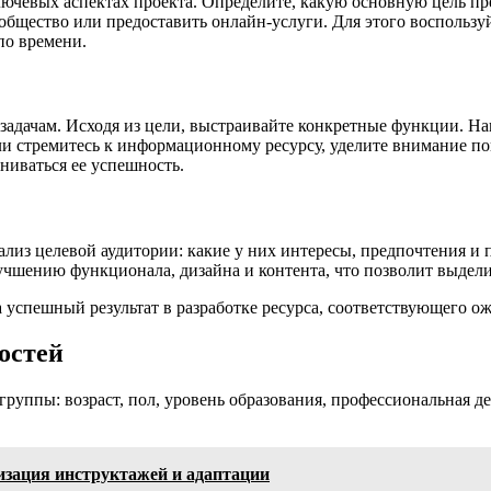
ючевых аспектах проекта. Определите, какую основную цель пре
сообщество или предоставить онлайн-услуги. Для этого восполь
о времени.
адачам. Исходя из цели, выстраивайте конкретные функции. Нап
и стремитесь к информационному ресурсу, уделите внимание поис
ниваться ее успешность.
нализ целевой аудитории: какие у них интересы, предпочтения 
учшению функционала, дизайна и контента, что позволит выдел
успешный результат в разработке ресурса, соответствующего ож
остей
руппы: возраст, пол, уровень образования, профессиональная де
изация инструктажей и адаптации