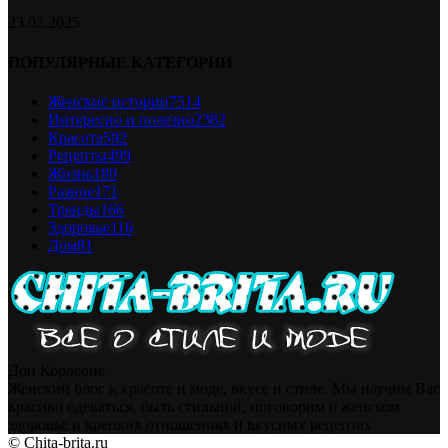
23.02.2025
ПОПУЛЯРНЫЕ КАТЕГОРИИ
Женские истории
7514
Интересно и полезно
2382
Красота
592
Рецепты
499
Жизнь
180
Разное
171
Тренды
166
Здоровье
116
Дом
81
Дон Корлеоне
Женский блог к красоте и моде, вкусе и стиле. Мы научим Вас
красиво одеваться, быть стильной, поговорим о женском
здоровье и крепких отношениях и вкусных рецептах
© Chita-brita.ru