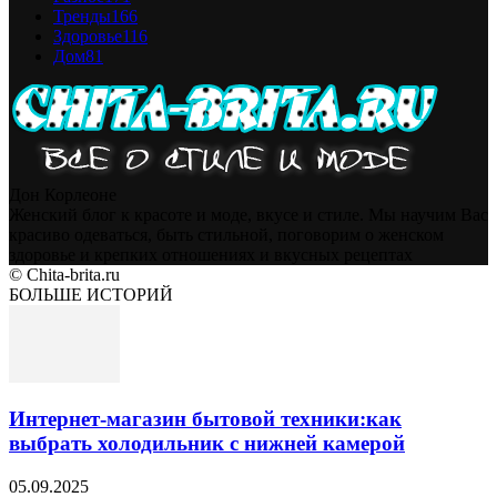
Тренды
166
Здоровье
116
Дом
81
Дон Корлеоне
Женский блог к красоте и моде, вкусе и стиле. Мы научим Вас
красиво одеваться, быть стильной, поговорим о женском
здоровье и крепких отношениях и вкусных рецептах
© Chita-brita.ru
БОЛЬШЕ ИСТОРИЙ
Интернет‑магазин бытовой техники:как
выбрать холодильник с нижней камерой
05.09.2025