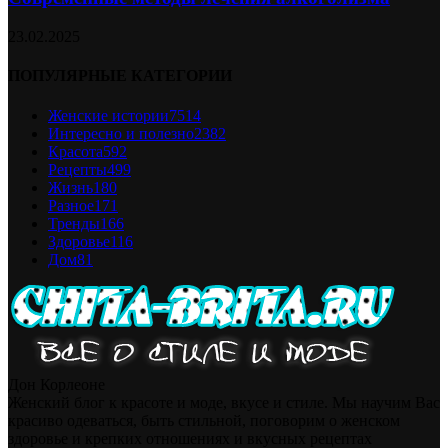
23.02.2025
ПОПУЛЯРНЫЕ КАТЕГОРИИ
Женские истории
7514
Интересно и полезно
2382
Красота
592
Рецепты
499
Жизнь
180
Разное
171
Тренды
166
Здоровье
116
Дом
81
Дон Корлеоне
Женский блог к красоте и моде, вкусе и стиле. Мы научим Вас
красиво одеваться, быть стильной, поговорим о женском
здоровье и крепких отношениях и вкусных рецептах