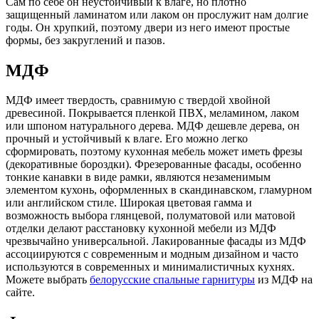
Сам по себе он неустойчивый к влаге, но плотно
защищенный ламинатом или лаком он прослужит нам долгие
годы. Он хрупкий, поэтому двери из него имеют простые
формы, без закруглений и пазов.
МДФ
МДФ имеет твердость, сравнимую с твердой хвойной
древесиной. Покрывается пленкой ПВХ, меламином, лаком
или шпоном натурального дерева. МДФ дешевле дерева, он
прочный и устойчивый к влаге. Его можно легко
сформировать, поэтому кухонная мебель может иметь фрезы
(декоративные бороздки). Фрезерованные фасады, особенно
тонкие канавки в виде рамки, являются незаменимым
элементом кухонь, оформленных в скандинавском, гламурном
или английском стиле. Широкая цветовая гамма и
возможность выбора глянцевой, полуматовой или матовой
отделки делают расстановку кухонной мебели из МДФ
чрезвычайно универсальной. Лакированные фасады из МДФ
ассоциируются с современным и модным дизайном и часто
используются в современных и минималистичных кухнях.
Можете выбрать
белорусские спальные гарнитуры
из МДФ на
сайте.