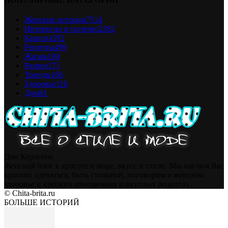
Женские истории
7514
Интересно и полезно
2382
Красота
592
Рецепты
499
Жизнь
180
Разное
171
Тренды
166
Здоровье
116
Дом
81
Дон Корлеоне
Женский блог к красоте и моде, вкусе и стиле. Мы научим Вас
красиво одеваться, быть стильной, поговорим о женском
здоровье и крепких отношениях и вкусных рецептах
© Chita-brita.ru
БОЛЬШЕ ИСТОРИЙ