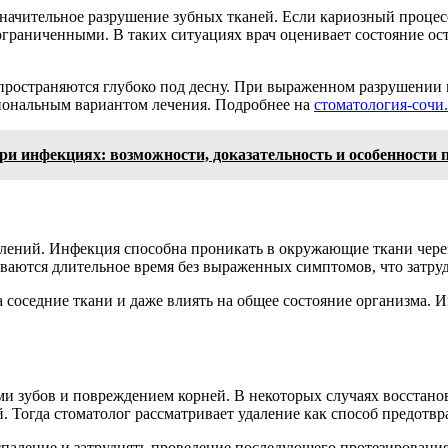
начительное разрушение зубных тканей. Если кариозный процесс
 ограниченными. В таких ситуациях врач оценивает состояние о
пространяются глубоко под десну. При выраженном разрушении 
циональным вариантом лечения. Подробнее на
стоматология-сочи
и инфекциях: возможности, доказательность и особенности
алений. Инфекция способна проникать в окружающие ткани чере
ваются длительное время без выраженных симптомов, что затру
а соседние ткани и даже влиять на общее состояние организма.
и зубов и повреждением корней. В некоторых случаях восстано
. Тогда стоматолог рассматривает удаление как способ предот
аление и затруднять проведение последующего протезирования