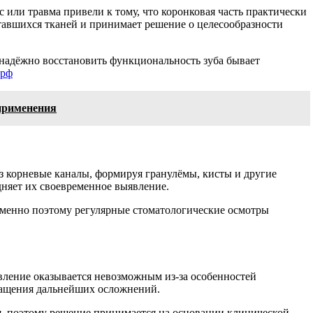
 или травма привели к тому, что коронковая часть практически
ставшихся тканей и принимает решение о целесообразности
надёжно восстановить функциональность зуба бывает
.рф
 применения
з корневые каналы, формируя гранулёмы, кисты и другие
дняет их своевременное выявление.
 Именно поэтому регулярные стоматологические осмотры
вление оказывается невозможным из-за особенностей
вращения дальнейших осложнений.
, поэтому решение принимается на основании клинической